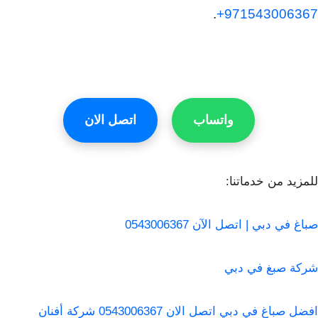
.
971543006367+
واتساب
اتصل الان
للمزيد من خدماتنا:
صباغ في دبي | اتصل الآن 0543006367
شركة صبغ في دبي
افضل صباغ في دبي اتصل الان 0543006367 شركة أفنان