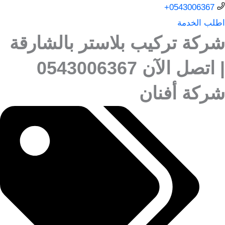
0543006367+
اطلب الخدمة
شركة تركيب بلاستر بالشارقة
| اتصل الآن 0543006367
شركة أفنان