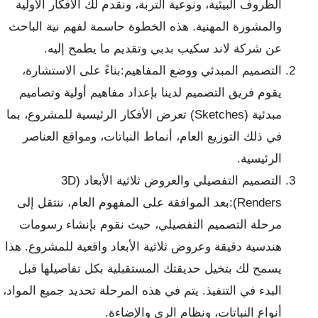
الظروف البيئية، ونوعية التربة، ونقدم لك الأفكار الأولية
والمشورة المهنية. هذه الخطوة حاسمة لفهم نية الباحث
عن شركة لاند سكيب بدبي وتقديم ما يطمح إليه.
التصميم المبدئي ووضع المفاهيم:بناءً على الاستشارة،
يقوم فريق التصميم لدينا بإعداد مفاهيم أولية وتصاميم
مبدئية (Sketches) تعرض الأفكار الرئيسية للمشروع، بما
في ذلك التوزيع العام، أنماط النباتات، ومواقع العناصر
الرئيسية.
التصميم التفصيلي والعروض ثلاثية الأبعاد (3D
Renders):بعد الموافقة على المفهوم العام، ننتقل إلى
مرحلة التصميم التفصيلي، حيث نقوم بإنشاء رسومات
هندسية دقيقة وعروض ثلاثية الأبعاد واقعية للمشروع. هذا
يسمح لك بتخيل حديقتك المستقبلية بكل تفاصيلها قبل
البدء في التنفيذ. يتم في هذه المرحلة تحديد جميع المواد،
أنواع النباتات، ونظام الري والإضاءة.