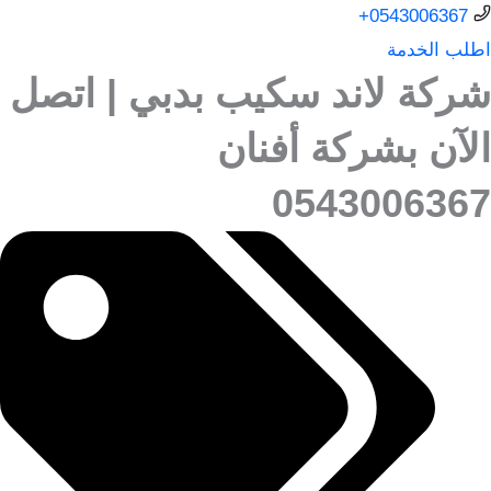
0543006367+
اطلب الخدمة
شركة لاند سكيب بدبي | اتصل
الآن بشركة أفنان
0543006367