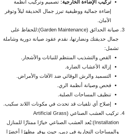
تركيب الإضاءة الخارجية:
تصميم وتركيب أنظمة
إضاءة جمالية ووظيفية تبرز جمال الحديقة ليلاً وتوفر
الأمان.
صيانة الحدائق (Garden Maintenance):للحفاظ على
جمال حديقتك ونضارتها، نقدم عقود صيانة دورية وشاملة
تشمل:
القص والتشذيب المنتظم للنباتات والأشجار.
إزالة الأعشاب الضارة.
التسميد والرش الوقائي ضد الآفات والأمراض.
فحص وصيانة أنظمة الري.
تنظيف المساحات الصلبة.
إصلاح أي تلفيات قد تحدث في مكونات اللاند سكيب.
تركيب العشب الصناعي (Artificial Grass
Installation):يُعد العشب الصناعي خيارًا ممتازًا للمنازل
والمساحات التجارية في دبي، حيث يوفر مظهرًا أخضرًا