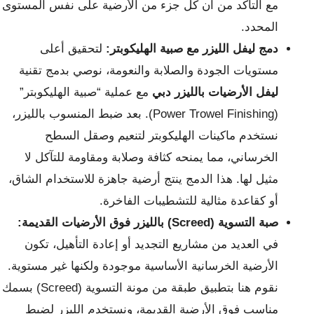
مع التأكد من أن كل جزء من الأرضية على نفس المستوى
المحدد.
دمج ليفل الليزر مع صبية الهليكوبتر:
لتحقيق أعلى
مستويات الجودة والصلابة والنعومة، نوصي بدمج تقنية
ليفل الأرضيات بالليزر دبي
مع عملية “صبية الهليكوبتر”
(Power Trowel Finishing). بعد ضبط المنسوب بالليزر،
نستخدم ماكينات الهليكوبتر لتنعيم وصقل السطح
الخرساني، مما يمنحه كثافة وصلابة ومقاومة للتآكل لا
مثيل لها. هذا الدمج ينتج أرضية جاهزة للاستخدام الشاق،
أو كقاعدة مثالية للتشطيبات الفاخرة.
صبة التسوية (Screed) بالليزر فوق الأرضيات القديمة:
في العديد من مشاريع التجديد أو إعادة التأهيل، تكون
الأرضية الخرسانية الأساسية موجودة ولكنها غير مستوية.
نقوم هنا بتطبيق طبقة من مونة التسوية (Screed) بسمك
مناسب فوق الأرضية القديمة، ونستخدم الليزر لضبط