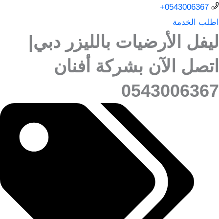
0543006367+
اطلب الخدمة
ليفل الأرضيات بالليزر دبي|
اتصل الآن بشركة أفنان
0543006367