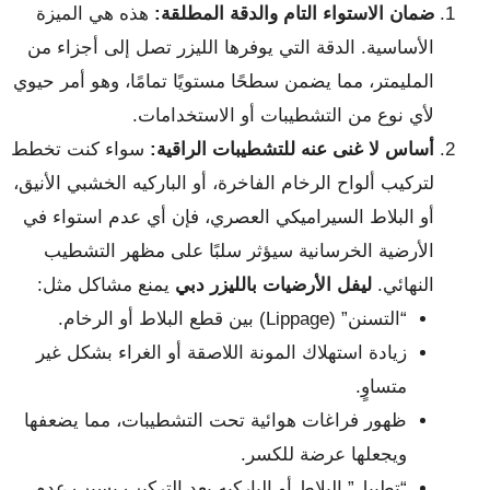
ضمان الاستواء التام والدقة المطلقة:
هذه هي الميزة
الأساسية. الدقة التي يوفرها الليزر تصل إلى أجزاء من
المليمتر، مما يضمن سطحًا مستويًا تمامًا، وهو أمر حيوي
لأي نوع من التشطيبات أو الاستخدامات.
أساس لا غنى عنه للتشطيبات الراقية:
سواء كنت تخطط
لتركيب ألواح الرخام الفاخرة، أو الباركيه الخشبي الأنيق،
أو البلاط السيراميكي العصري، فإن أي عدم استواء في
الأرضية الخرسانية سيؤثر سلبًا على مظهر التشطيب
النهائي.
ليفل الأرضيات بالليزر دبي
يمنع مشاكل مثل:
“التسنن” (Lippage) بين قطع البلاط أو الرخام.
زيادة استهلاك المونة اللاصقة أو الغراء بشكل غير
متساوٍ.
ظهور فراغات هوائية تحت التشطيبات، مما يضعفها
ويجعلها عرضة للكسر.
“تطبيل” البلاط أو الباركيه بعد التركيب بسبب عدم