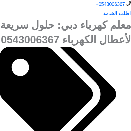
0543006367+
اطلب الخدمة
معلم كهرباء دبي: حلول سريعة
لأعطال الكهرباء 0543006367