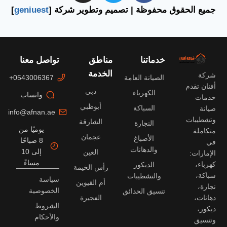
جميع الحقوق محفوظة | تصميم وتطوير شركة [
geniuest
]
خدماتنا
مناطق
تواصل معنا
الخدمة
شركة
الصيانة العامة
0543006367+
أفنان تقدم
دبي
الكهرباء
واتساب
خدمات
أبوظبي
السباكة
صيانة
info@afnan.ae
وتشطيبات
الشارقة
النجارة
يوميًا من
متكاملة
عجمان
الأصباغ
8 صباحًا
في
والدهانات
إلى 10
العين
الإمارات:
مساءً
كهرباء،
الديكور
رأس الخيمة
سباكة،
والتشطيبات
سياسة
أم القيوين
نجارة،
الخصوصية
تنسيق الحدائق
دهانات،
الفجيرة
الشروط
ديكور،
والأحكام
وتنسيق