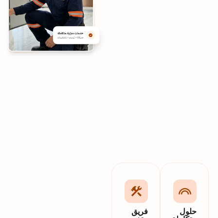
حلول
فريق