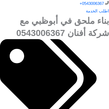
0543006367+
اطلب الخدمة
بناء ملحق في أبوظبي مع
شركة أفنان 0543006367