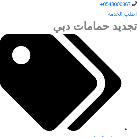
0543006367+
اطلب الخدمة
تجديد حمامات دبي