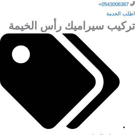
0543006367+
اطلب الخدمة
تركيب سيراميك رأس الخيمة