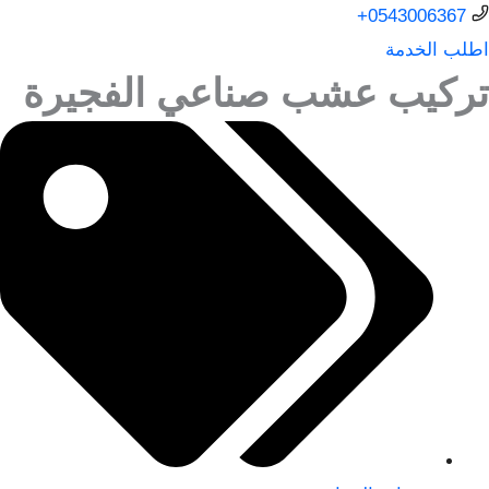
0543006367+
اطلب الخدمة
تركيب عشب صناعي الفجيرة