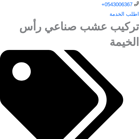
0543006367+
اطلب الخدمة
تركيب عشب صناعي رأس
الخيمة