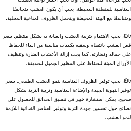
يجب مراعاة عدة عوامل. أولاً، يجب اختيار نوعية العشب
المناسبة للمنطقة المحيطة. يجب أن يكون العشب متجانسًا
ومتناسقًا مع البيئة المحيطة ويتحمل الظروف المناخية المحلية.
ثانيًا، يجب الاهتمام بتربية العشب والعناية به بشكل منتظم. ينبغي
قص العشب بانتظام وسقيه بكميات مناسبة من الماء للحفاظ
على جماله ونضارته. كما يجب إزالة الأعشاب الضارة وتنظيف
الأوراق الميتة للحفاظ على المظهر الجميل للحديقة.
ثالثًا، يجب توفير الظروف المناسبة لنمو العشب الطبيعي. ينبغي
توفير التهوية الجيدة والإضاءة المناسبة وتربية التربة بشكل
صحيح. يمكن استشارة خبير في تنسيق الحدائق للحصول على
نصائح حول تحسين جودة التربة وتوفير العناصر الغذائية اللازمة
لنمو العشب.