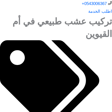
0543006367+
اطلب الخدمة
تركيب عشب طبيعي في أم
القيوين