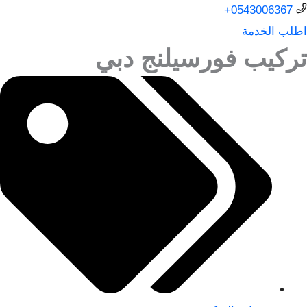
0543006367+
اطلب الخدمة
تركيب فورسيلنج دبي