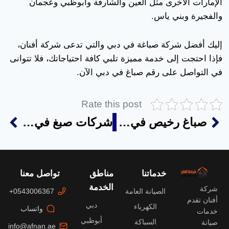
الإمارات الأخرى مثل العين والشارقة وأبوظبي وعجمان
والفجيرة وبني ياس.
إليك أفضل شركة صباغة في دبي والتي تدعى شركة أفنان،
فإذا احتجت إلى خدمة مميزة تلبي كافة احتياجاتك، فلا تتوانى
في التواصل على رقم صباغ في دبي الآن.
Rate this post
صباغ رخيص في دبي
شركات صبغ في دبي
خدماتنا
مناطق
تواصل معنا
الخدمة
شركة
الصيانة العامة
0543006367+
أفنان تقدم
دبي
الكهرباء
واتساب
خدمات
أبوظبي
السباكة
صيانة
info@afnan.ae