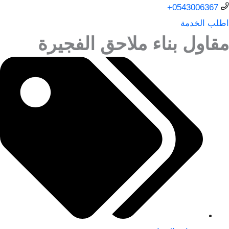
0543006367+
اطلب الخدمة
مقاول بناء ملاحق الفجيرة