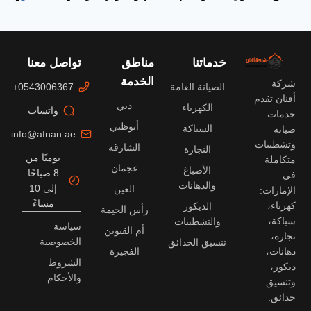
خدماتنا
مناطق
تواصل معنا
الخدمة
شركة
الصيانة العامة
0543006367+
أفنان تقدم
دبي
الكهرباء
واتساب
خدمات
أبوظبي
السباكة
صيانة
info@afnan.ae
وتشطيبات
الشارقة
النجارة
يوميًا من
متكاملة
عجمان
الأصباغ
8 صباحًا
في
والدهانات
إلى 10
العين
الإمارات:
مساءً
كهرباء،
الديكور
رأس الخيمة
سباكة،
والتشطيبات
سياسة
أم القيوين
نجارة،
الخصوصية
تنسيق الحدائق
دهانات،
الفجيرة
الشروط
ديكور،
والأحكام
وتنسيق
حدائق.