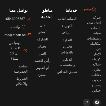
خدماتنا
مناطق
تواصل معنا
الخدمة
شركة
الصيانة العامة
0543006367+
أفنان تقدم
دبي
الكهرباء
واتساب
خدمات
أبوظبي
السباكة
صيانة
info@afnan.ae
وتشطيبات
الشارقة
النجارة
يوميًا من
متكاملة
عجمان
الأصباغ
8 صباحًا
في
والدهانات
إلى 10
العين
الإمارات:
مساءً
كهرباء،
الديكور
رأس الخيمة
سباكة،
والتشطيبات
سياسة
أم القيوين
نجارة،
الخصوصية
تنسيق الحدائق
دهانات،
الفجيرة
الشروط
ديكور،
والأحكام
وتنسيق
حدائق.