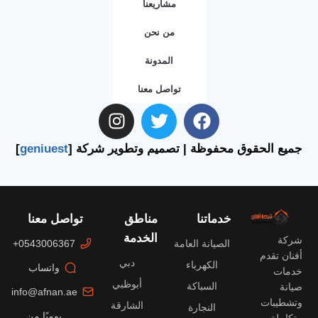
مشاريعنا
من نحن
المدونة
تواصل معنا
جميع الحقوق محفوظة | تصميم وتطوير شركة [
geniuest
]
خدماتنا
مناطق
تواصل معنا
الخدمة
شركة
الصيانة العامة
0543006367+
أفنان تقدم
دبي
الكهرباء
واتساب
خدمات
أبوظبي
السباكة
صيانة
info@afnan.ae
وتشطيبات
الشارقة
النجارة
يوميًا من
متكاملة