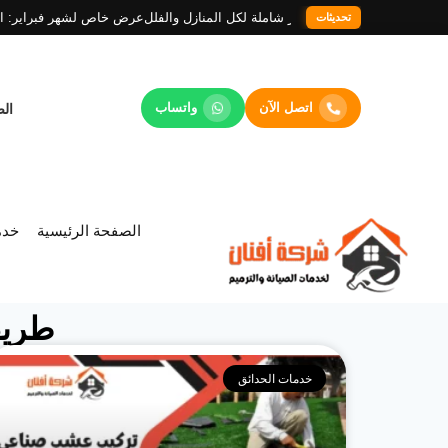
ة فورية 24/7
خدمات تنظيف وديكور شاملة لكل المنازل والفلل
عرض خاص لشهر فبرا
تحديثات
اتصل الآن
واتساب
الص
الصفحة الرئيسية
خدما
طريق
خدمات الحدائق