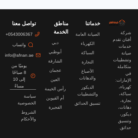
خدماتنا
مناطق
تواصل معنا
الخدمة
شركة
الصيانة العامة
0543006367+
أفنان تقدم
دبي
الكهرباء
واتساب
خدمات
أبوظبي
السباكة
صيانة
info@afnan.ae
وتشطيبات
الشارقة
النجارة
يوميًا من
متكاملة
عجمان
الأصباغ
8 صباحًا
في
والدهانات
إلى 10
العين
الإمارات:
مساءً
كهرباء،
الديكور
رأس الخيمة
سباكة،
والتشطيبات
سياسة
أم القيوين
نجارة،
الخصوصية
تنسيق الحدائق
دهانات،
الفجيرة
الشروط
ديكور،
والأحكام
وتنسيق
حدائق.