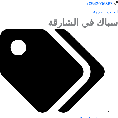
0543006367+
اطلب الخدمة
سباك في الشارقة