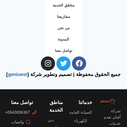
مناطق الخدمة
مشاريعنا
من نحن
المدونة
تواصل معنا
جميع الحقوق محفوظة | تصميم وتطوير شركة [
geniuest
]
خدماتنا
مناطق
تواصل معنا
الخدمة
شركة
الصيانة العامة
0543006367+
أفنان تقدم
دبي
الكهرباء
واتساب
خدمات